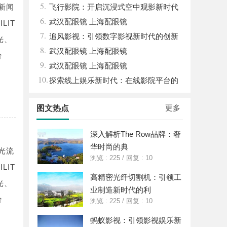
5.
新闻
体系全解析
飞行影院：开启沉浸式空中观影新时代
6.
的科技体验
武汉配眼镜 上海配眼镜
LIT
7.
追风影视：引领数字影视新时代的创新
光、
8.
平台
武汉配眼镜 上海配眼镜
价
9.
武汉配眼镜 上海配眼镜
10.
探索线上娱乐新时代：在线影院平台的
魅力与未来发展趋势
更多
图文热点
深入解析The Row品牌：奢
华时尚的典
光流
浏览 : 225
/
回复 : 10
LIT
高精密光纤切割机：引领工
光、
业制造新时代的利
价
浏览 : 225
/
回复 : 10
蚂蚁影视：引领影视娱乐新