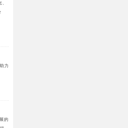
光、
价
助力
发展的