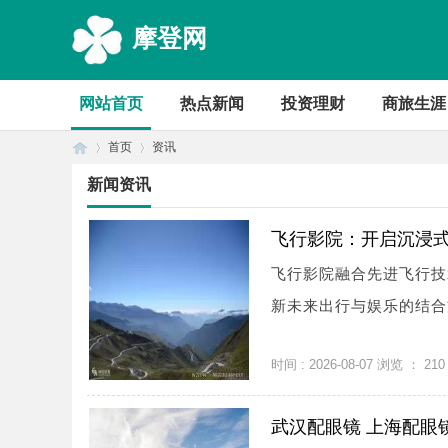
摩登网
网站首页
热点新闻
投资理财
商旅生涯
首页
资讯
新闻资讯
首
›
›
飞行影院：开启沉浸
飞行影院融合先进飞行技
新未来出行与娱乐的结合方
时间 : 2026-08-07 浏览 ：
210
武汉配眼镜 上海配眼
页