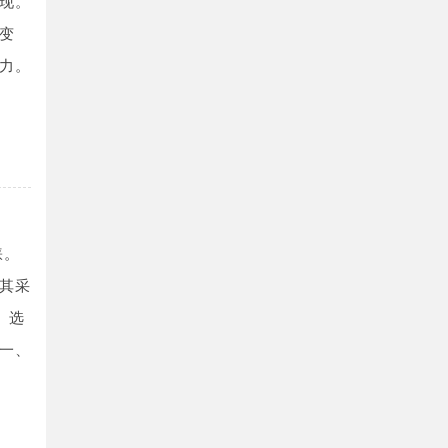
呈现。
变
响力。
睐。
其采
、选
一、