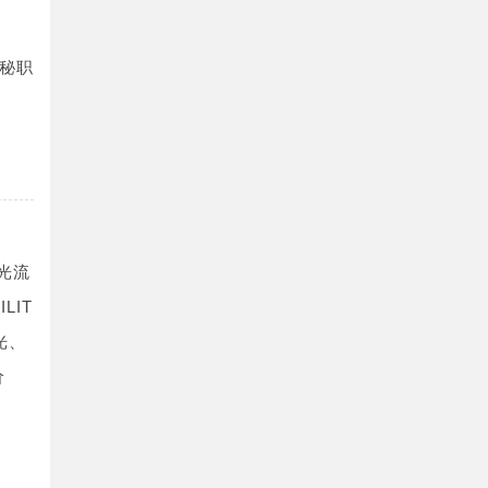
秘职
光流
LIT
光、
价