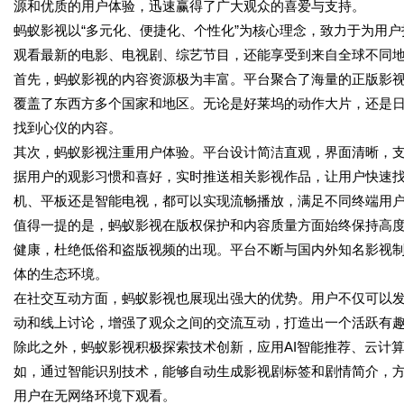
源和优质的用户体验，迅速赢得了广大观众的喜爱与支持。
蚂蚁影视以“多元化、便捷化、个性化”为核心理念，致力于为用
观看最新的电影、电视剧、综艺节目，还能享受到来自全球不同
首先，蚂蚁影视的内容资源极为丰富。平台聚合了海量的正版影
覆盖了东西方多个国家和地区。无论是好莱坞的动作大片，还是
找到心仪的内容。
其次，蚂蚁影视注重用户体验。平台设计简洁直观，界面清晰，
据用户的观影习惯和喜好，实时推送相关影视作品，让用户快速
机、平板还是智能电视，都可以实现流畅播放，满足不同终端用
值得一提的是，蚂蚁影视在版权保护和内容质量方面始终保持高
健康，杜绝低俗和盗版视频的出现。平台不断与国内外知名影视
体的生态环境。
在社交互动方面，蚂蚁影视也展现出强大的优势。用户不仅可以
动和线上讨论，增强了观众之间的交流互动，打造出一个活跃有
除此之外，蚂蚁影视积极探索技术创新，应用AI智能推荐、云计
如，通过智能识别技术，能够自动生成影视剧标签和剧情简介，
用户在无网络环境下观看。