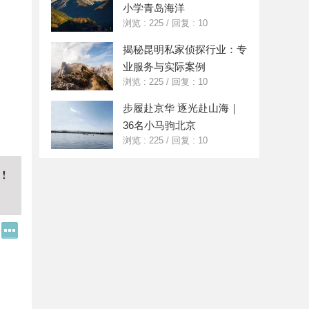
小学青岛海洋
浏览 : 225
/
回复 : 10
揭秘昆明私家侦探行业：专
业服务与实际案例
浏览 : 225
/
回复 : 10
步履赴京华 逐光赴山海｜
36名小马驹北京
浏览 : 225
/
回复 : 10
Q
更
Q
多
好
分
友
享