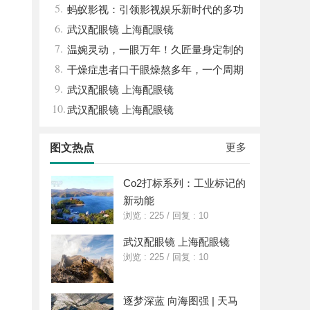
5.
代的利器
蚂蚁影视：引领影视娱乐新时代的多功
6.
能平台解析
武汉配眼镜 上海配眼镜
7.
温婉灵动，一眼万年！久匠量身定制的
8.
眉眼唇，才是你整张脸的点睛之笔！淡颜系
干燥症患者口干眼燥熬多年，一个周期
9.
女生的气质加分项
缓过来？老中医：一张辨证方对症，身体找
武汉配眼镜 上海配眼镜
10.
回津液
武汉配眼镜 上海配眼镜
更多
图文热点
Co2打标系列：工业标记的
新动能
浏览 : 225
/
回复 : 10
武汉配眼镜 上海配眼镜
浏览 : 225
/
回复 : 10
逐梦深蓝 向海图强 | 天马