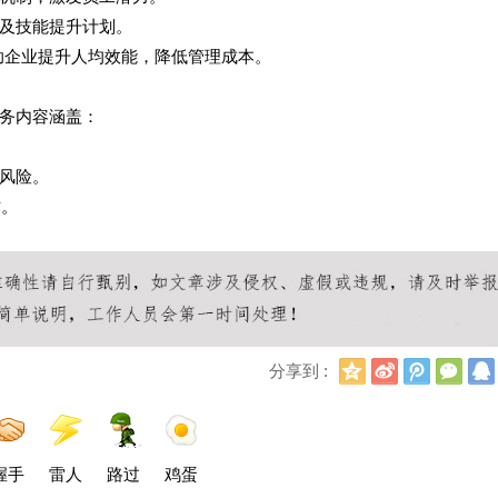
及技能提升计划。
助企业提升人均效能，降低管理成本。
务内容涵盖：
风险。
作。
Q
新
腾
微
分享到 :
Q
浪
讯
信
空
微
微
间
博
博
握手
雷人
路过
鸡蛋