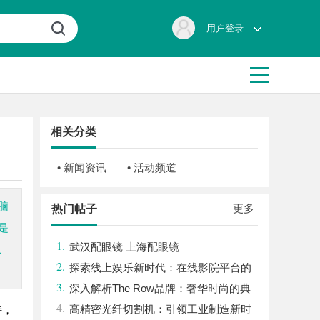
用户登录
相关分类
• 新闻资讯
• 活动频道
脑
更多
热门帖子
是
1.
武汉配眼镜 上海配眼镜
、
2.
探索线上娱乐新时代：在线影院平台的
3.
魅力与未来发展趋势
深入解析The Row品牌：奢华时尚的典
4.
范与设计哲学
高精密光纤切割机：引领工业制造新时
持，