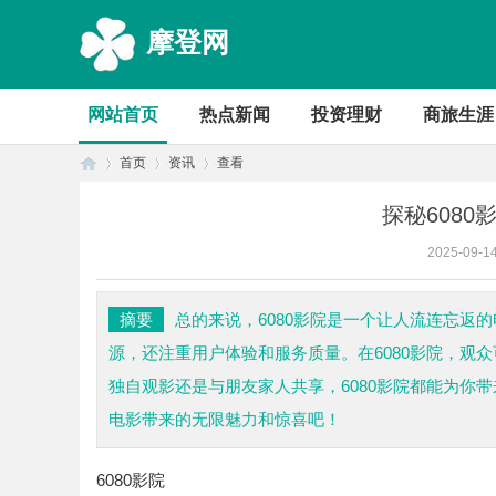
摩登网
网站首页
热点新闻
投资理财
商旅生涯
首页
资讯
查看
探秘608
2025-09-1
首
›
›
›
摘要
总的来说，6080影院是一个让人流连忘返
源，还注重用户体验和服务质量。在6080影院，观
独自观影还是与朋友家人共享，6080影院都能为你
电影带来的无限魅力和惊喜吧！
6080影院
页