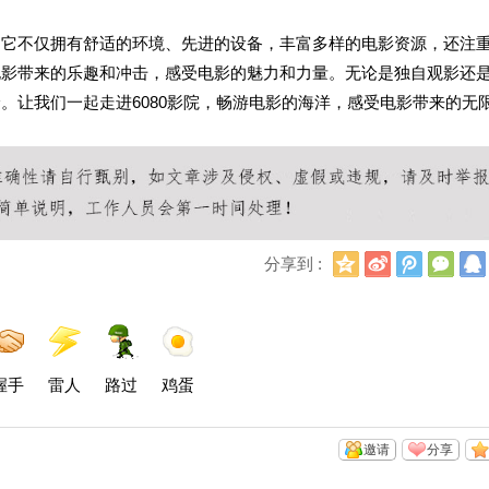
堂。它不仅拥有舒适的环境、先进的设备，丰富多样的电影资源，还注
受电影带来的乐趣和冲击，感受电影的魅力和力量。无论是独自观影还
验。让我们一起走进6080影院，畅游电影的海洋，感受电影带来的无
Q
新
腾
微
分享到 :
Q
浪
讯
信
空
微
微
间
博
博
握手
雷人
路过
鸡蛋
邀请
分享