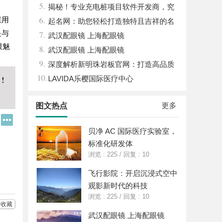
5.
展趋势
揭秘！专业充电桩项目软件开发商，究
6.
重用
竟藏着哪些行业秘诀？
起名网：助您轻松打造独特且吉祥的名
是与
7.
字攻略
武汉配眼镜 上海配眼镜
限魅
8.
武汉配眼镜 上海配眼镜
9.
深度解析新明珠岩板官网：打造高品质
10.
岩板行业标杆平台
LAVIDA乐樱国际医疗中心
更多
图文热点
Q
更
Q
多
贝净 AC 国际医疗实验室，
好
分
友
享
标准化研发体
浏览 : 225
/
回复 : 10
飞行影院：开启沉浸式空中
观影新时代的科技
浏览 : 225
/
回复 : 10
收藏
武汉配眼镜 上海配眼镜