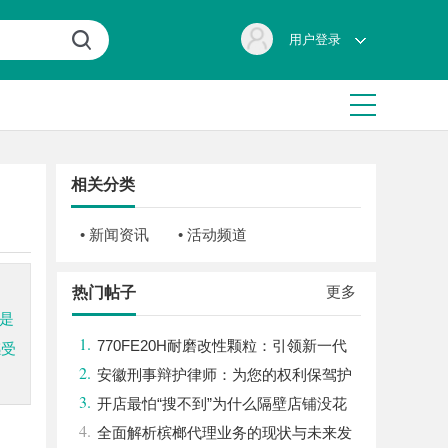
用户登录
相关分类
• 新闻资讯
• 活动频道
更多
热门帖子
是
1.
770FE20H耐磨改性颗粒：引领新一代
感受
2.
材料革命
安徽刑事辩护律师：为您的权利保驾护
3.
航
开店最怕“搜不到”为什么隔壁店铺没花
4.
钱，ai却天天给他免费派单？
全面解析槟榔代理业务的现状与未来发