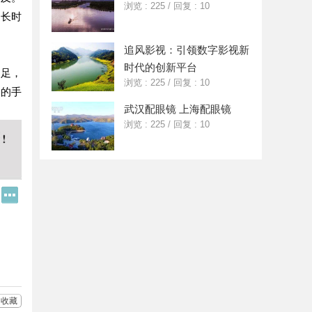
浏览 : 225
/
回复 : 10
，长时
追风影视：引领数字影视新
时代的创新平台
不足，
浏览 : 225
/
回复 : 10
们的手
武汉配眼镜 上海配眼镜
浏览 : 225
/
回复 : 10
Q
更
Q
多
好
分
友
享
收藏