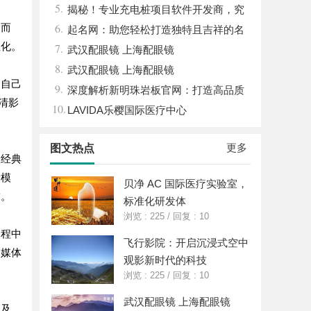
5.
展趋势
揭秘！专业充电桩项目软件开发商，究
6.
运而
竟藏着哪些行业秘诀？
起名网：助您轻松打造独特且吉祥的名
性化。
7.
字攻略
武汉配眼镜 上海配眼镜
8.
武汉配眼镜 上海配眼镜
到自己
9.
深度解析新明珠岩板官网：打造高品质
清影
10.
岩板行业标杆平台
LAVIDA乐樱国际医疗中心
更多
图文热点
从经典
看模
贝净 AC 国际医疗实验室，
求。
标准化研发体
浏览 : 225
/
回复 : 10
过程中
飞行影院：开启沉浸式空中
交媒体
观影新时代的科技
浏览 : 225
/
回复 : 10
武汉配眼镜 上海配眼镜
不及。