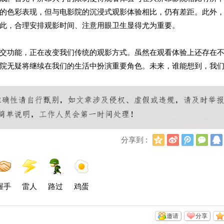
的色彩表现，但与电影院的沉浸式观影体验相比，仍有差距。此外
此，合理安排观影时间、注意用眼卫生显得尤为重要。
交功能，正在改变我们传统的观影方式。虽然在观看体验上还存在
院无疑将继续在我们的生活中扮演重要角色。未来，谁能想到，我
Q
新
腾
微
分享到 :
Q
浪
讯
信
空
微
微
间
博
博
握手
雷人
路过
鸡蛋
邀请
分享