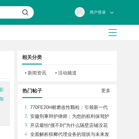
用户登录
相关分类
• 新闻资讯
• 活动频道
影
更多
热门帖子
加
1.
770FE20H耐磨改性颗粒：引领新一代
2.
材料革命
安徽刑事辩护律师：为您的权利保驾护
3.
航
开店最怕“搜不到”为什么隔壁店铺没花
4.
钱，ai却天天给他免费派单？
全面解析槟榔代理业务的现状与未来发