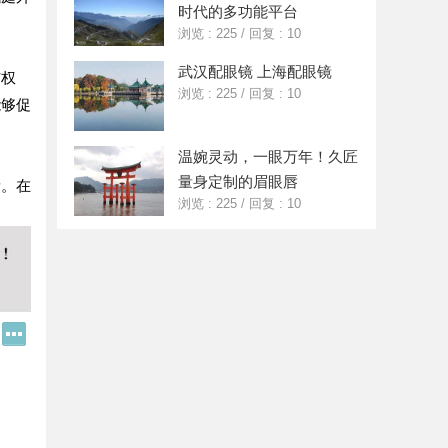
时代的多功能平台
浏览 : 225
/
回复 : 10
武汉配眼镜 上海配眼镜
与权
浏览 : 225
/
回复 : 10
能够促
温婉灵动，一眼万年！久匠
量身定制的眉眼唇
量。在
浏览 : 225
/
回复 : 10
Q
更
Q
多
好
分
友
享