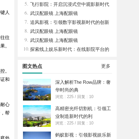
5.
体系全解析
飞行影院：开启沉浸式空中观影新时代
6.
关键人
的科技体验
武汉配眼镜 上海配眼镜
7.
追风影视：引领数字影视新时代的创新
8.
平台
武汉配眼镜 上海配眼镜
誉往往
9.
武汉配眼镜 上海配眼镜
后果。
10.
探索线上娱乐新时代：在线影院平台的
魅力与未来发展趋势
更多
图文热点
指控。
论证和
深入解析The Row品牌：奢
华时尚的典
浏览 : 225
/
回复 : 10
要耐心
高精密光纤切割机：引领工
者，帮
业制造新时代的利
浏览 : 225
/
回复 : 10
蚂蚁影视：引领影视娱乐新
成庭外