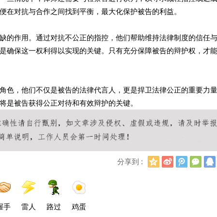
便在对抗与合作之间找到平衡，最大化保护被告的利益。
缺的作用。通过对抗不公正的指控，他们帮助维持法律制度的信任
是确保这一权利得以实现的关键。只有充分保障被告的辩护权，才
角色，他们不仅是被告的法律代言人，更是捍卫法律公正的重要力
将是被告获得公正对待和有效辩护的关键。
Q
新
腾
微
分享到 :
Q
浪
讯
信
空
微
微
间
博
博
握手
雷人
路过
鸡蛋