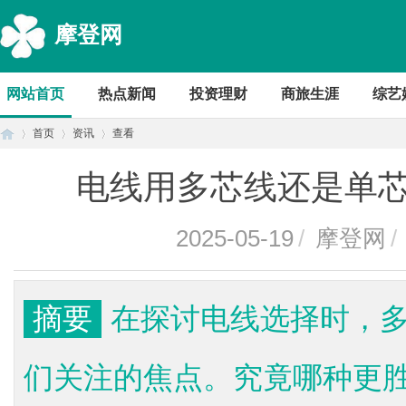
摩登网
网站首页
热点新闻
投资理财
商旅生涯
综艺
首页
资讯
查看
电线用多芯线还是单
首
›
›
›
2025-05-19
/
摩登网
/
摘要
在探讨电线选择时，
们关注的焦点。究竟哪种更
页